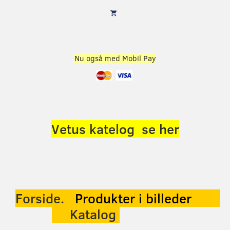
Nu også med Mobil Pay
Vetus katelog se her
Forside.
Produkter
i billeder
Katalog