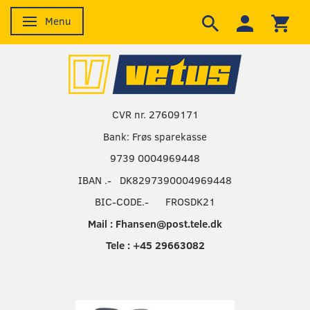
Menu
Skifte navigation
CVR nr. 27609171
Bank: Frøs sparekasse
9739 0004969448
IBAN .- DK8297390004969448
BIC-CODE.- FROSDK21
Mail : Fhansen@post.tele.dk
Tele : +45 29663082